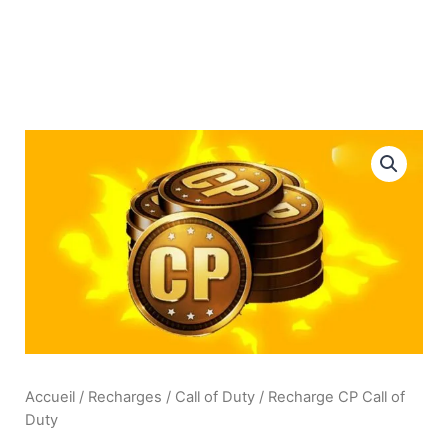
Aller
au
contenu
Recharge CP Call of Duty
Accueil
/
Recharges
/
Call of Duty
/ Recharge CP Call of
Duty