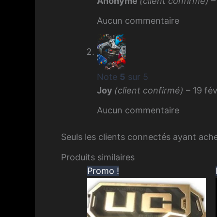
Anonyme
(client confirmé)
–
Aucun commentaire
Note
5
sur 5
Joy
(client confirmé)
–
19 fé
Aucun commentaire
Seuls les clients connectés ayant achet
Produits similaires
Promo !