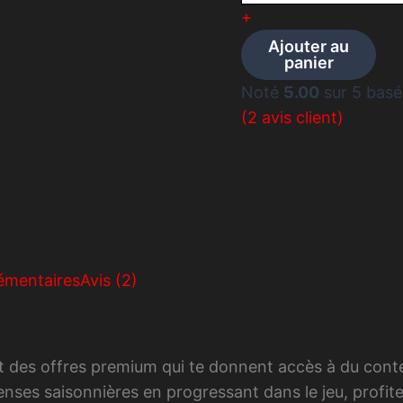
UC
+
PUBG
Ajouter au
panier
Noté
5.00
sur 5 basé
(
2
avis client)
émentaires
Avis (2)
des offres premium qui te donnent accès à du contenu
nses saisonnières en progressant dans le jeu, profit