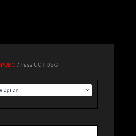
/
PUBG
/ Pass UC PUBG