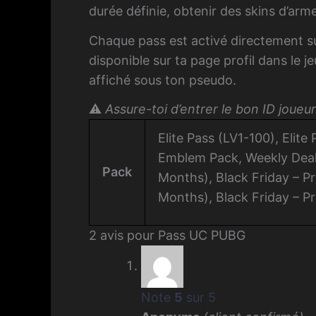
durée définie, obtenir des skins d’ar
Chaque pass est activé directement s
disponible sur ta page profil dans le 
affiché sous ton pseudo.
⚠️
Assure-toi d’entrer le bon ID jou
Elite Pass (LV1-100), Elit
Emblem Pack, Weekly Deal 
Pack
Months), Black Friday – Pr
Months), Black Friday – P
2 avis pour
Pass UC PUBG
Note
5
sur 5