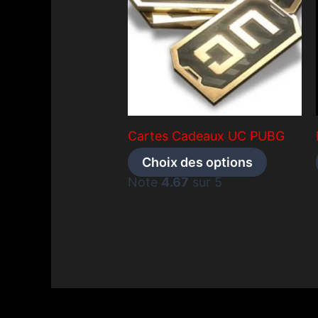
Cartes Cadeaux UC PUBG
Ce
Choix des options
produit
Note
4.67
sur 5
a
plusieur
variation
Les
options
peuvent