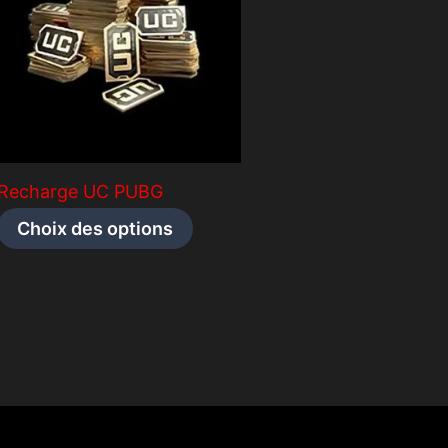
Recharge UC PUBG
Ce
Choix des options
produit
a
s
plusieurs
s.
variations.
Les
options
peuvent