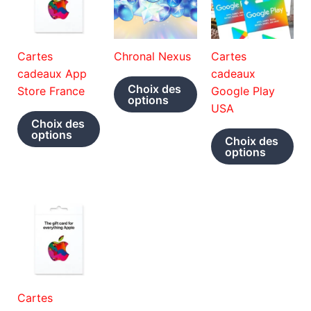
Cartes
Chronal Nexus
Cartes
cadeaux App
cadeaux
Ce
Choix des
Store France
Google Play
produit
options
USA
Ce
a
Choix des
produit
plusieurs
Ce
options
Choix des
a
variations.
pro
options
plusieurs
Les
a
variations.
options
plu
Les
peuvent
var
options
être
Le
peuvent
choisies
opt
être
sur
pe
choisies
la
êtr
sur
page
cho
Cartes
la
du
sur