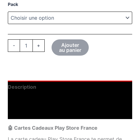
Pack
quantité
Ajouter
-
+
de
au panier
Cartes
cadeaux
Google
Play
France
Description
Informations complémentaires
Avis (0)
🤖 Cartes Cadeaux Play Store France
La carte cadeau Play Store France te permet de